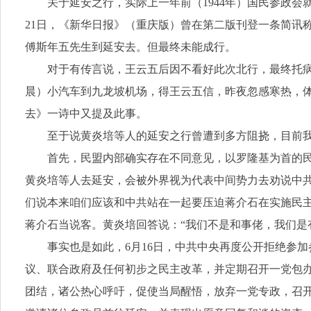
关于延安之行，实际上一年前（1944年）国民参政会
21日，《新华日报》（重庆版）曾在第二版刊登一条简讯
傅斯年五先生到延安去。但最终未能成行。
对于有传言说，王云五后因不看好此次北行，最终托
晨）小汽车到九龙坡机场，得王云五信，昨夜忽感寒热，体温
去》一诗中又提及此事。
至于说黄炎培等人的延安之行曾遭到多方阻挠，目前
首先，民盟内部确实存在不同意见，以‌罗隆基‌为首的
黄炎培等人去延安，会被外界视为代表中间势力去劝说中
们说本来咱们应该和中共站在一起要压迫蒋介石在实施民主
蒋介石当说客。黄炎培回答说：“我们不是和事佬，我们是
事实也是如此，6月16日，中共中央再度公开拒绝参加
议、联合政府及任何初步之民主改革，并定期召开一党包
团结，诸公热心呼吁，促使当局醒悟，放弃一党专政，召开党