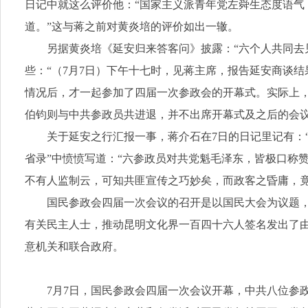
日记中就这么评价他：“国家主义派青年党左舜生态度语
道。”这与蒋之前对黄炎培的评价如出一辙。
另据黄炎培《延安归来答客问》披露：“六个人共同去
些：“（7月7日）下午十七时，见蒋主席，报告延安商谈
情况后，才一起参加了四届一次参政会的开幕式。实际上，
伯钧则与中共参政员共进退，并不出席开幕式及之后的会
关于延安之行汇报一事，蒋介石在7日的日记里记有：
省录”中愤愤写道：“六参政员对共党魁毛泽东，皆极口称
不有人监制云，可知共匪宣传之巧妙矣，而政客之昏庸，竟
国民参政会四届一次会议的召开是以国民大会为议题，
有关民主人士，推动昆明文化界一百四十六人签名发出了
意机关和联合政府。
7月7日，国民参政会四届一次会议开幕，中共八位参