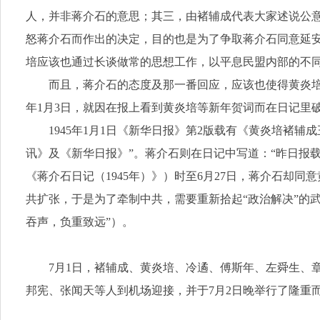
人，并非蒋介石的意思；其三，由褚辅成代表大家述说公意
怒蒋介石而作出的决定，目的也是为了争取蒋介石同意延安
培应该也通过长谈做常的思想工作，以平息民盟内部的不
而且，蒋介石的态度及那一番回应，应该也使得黄炎培
年1月3日，就因在报上看到黄炎培等新年贺词而在日记里
1945年1月1日《新华日报》第2版载有《黄炎培褚
讯》及《新华日报》”。蒋介石则在日记中写道：“昨日报
《蒋介石日记（1945年）》）时至6月27日，蒋介石
共扩张，于是为了牵制中共，需要重新拾起“政治解决”的
吞声，负重致远”）。
7月1日，褚辅成、黄炎培、冷遹、傅斯年、左舜生、
邦宪、张闻天等人到机场迎接，并于7月2日晚举行了隆重