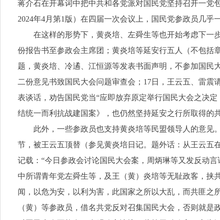
蒋介石在开幕词中把中共和各党派对国民党坚持召开一党包
2024年4月第1版）在四届一次会议上，国民党参政员几
在这样的形势下，黄炎培、左舜生等也开始考虑下一
份报告书至参政会主席团；黄炎培等延安行五人（不包括章
题，黄炎培、冷遹、江恒源等发表书面声明，不参加国民大
二份意见书致国民大会问题审查会；17日，王云五、雷震
表谈话，劝告国民党当“应即放弃原定举行国民大会之决定
结统一而利抗战建国案》，也仍然坚持延安之行所取得的
此外，一些参政员也支持黄炎培等民盟领导人的意见
节，被王云五顶替（参见黄炎培日记。题外话：从王云五在
记载：“今日参政会讨论国民大会案，周炳琳等又发反动言
中所谓青年党左舜生等，及王（黄）炎培等无耻政客，挟
闻，以危为安，以利为害，此国家之所以大乱，而共匪之所
（黄）等参政员，借名共党反对召集国民大会，否则就是