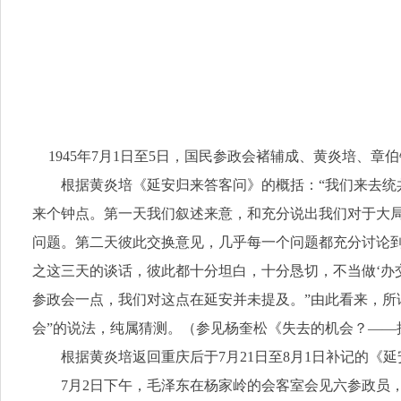
1945年7月1日至5日，国民参政会褚辅成、黄炎培
根据黄炎培《延安归来答客问》的概括：“我们来去统
来个钟点。第一天我们叙述来意，和充分说出我们对于大
问题。第二天彼此交换意见，几乎每一个问题都充分讨论
之这三天的谈话，彼此都十分坦白，十分恳切，不当做‘办
参政会一点，我们对这点在延安并未提及。”由此看来，所
会”的说法，纯属猜测。（参见杨奎松《失去的机会？——抗战
根据黄炎培返回重庆后于7月21日至8月1日补记的《
7月2日下午，毛泽东在杨家岭的会客室会见六参政员