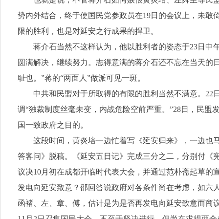
势内外结合，终于使国民党参政员在19日的会议上，未敢
限的胜利，也是对延安之行成果的捍卫。
蒋介石当然不这样认为，他以胜利者的姿态于23日中
圆满解决，继续努力。志得意满的蒋介石还不忘在当天的
耻也。”蒋的“两面人”做派可见一斑。
中共和民盟对于所取得的有限的胜利当然不满意。22
调“独裁制度丝毫未变，内战危险空前严重。”28日，民
国一致政府之目的。
这段时间，黄炎培一边忙着写《延安归来》，一边也马
答客问》脱稿。《延安五日记》完成三分之二，分别付《宪
议决10月初在成都开临时代表大会，并通过范朴斋起草的
发电向延安致意？邵回答说政府对各条件尚在考虑，如六人
函褚、左、章、傅，估计是为是否再发电向延安致意而商议
11月2日召集国民大会，不至于坚决进行，但尚在求得两