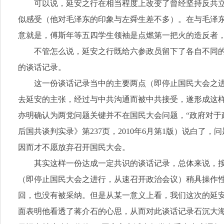
可以说，延安之行在相当程度上改变了曾经坚持反共
似感受（他对毛泽东的印象与左舜生差不多）。在与毛泽
意就是，傅斯年等五四学生领袖是点燃第一把火的造反者
不管怎么说，延安之行既给六参政员留下了各自不同
的谈话记录。
这一份谈话记录当中的主要两点（即停止国民大会之进
去延安的主张，经过与中共沟通而被中共接受，遂形成这
亦明确认为两党问题关键并不在国民大会问题，“政府对于
后国共谈判实录》第237页，2010年6月第1版）说白
因而才不愿放弃召开国民大会。
其实这样一份达成一定共识的谈话记录，总体来说，按
（即停止国民大会之进行，从速召开政治会议）稍具操作
回，也没有被采纳。但是从某一意义上看，我们这次的延安
面表明他看透了蒋介石的心思，从而对此谈话记录石沉大海