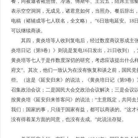
餐，同被邀者褚慧僧、冷遹、傅斯年、王云五，陪席王雪
表示空空洞洞，无成见，诸君意如何，当照办。餐后辞出，
电稿（褚辅成等七人联名，全文略）。”6日致电延安。1
可以继续商谈。
其四，黄炎培等人收到复电后，经过数度商议形成主张
炎培日记（第9卷）》则说是复电16日发出，21日收到
黄炎培等七人于是作数度深切的研究，考虑应该提出什么样
府文”。其次，他们一致认为在没有恢复和谈之前，国民
些。（这是《延安归来》的说法，《黄炎培日记（第9卷）
召集政治会议；二是国民大会交政治会议解决；三是会议
按黄炎培《延安归来答客问》的说法：“主意既定，共同
我们：国家的事，只须于国家有益，都可以商谈的。”这才
没有得着某方面的同意，也没有去成。”此说法存疑。