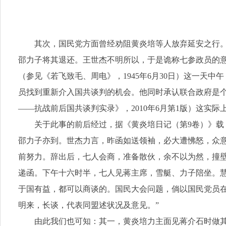
其次，国民党方面曾经劝阻黄炎培等人放弃延安之行。
邵力子将其退还。王世杰不明所以，于是诡称七参政员的
（参见《若飞致毛、周电》，1945年6月30日）这一
员找到重新介入国共谈判的机会。他同时承认联合政府是
——抗战前后国共谈判实录》，2010年6月第1版）这实
关于此事的前后经过，据《黄炎培日记（第9卷）》载
邵力子亦到。世杰力言，昨函如送领袖，必大遭怫怒，众
前努力。辞出后，七人会商，准备散伙，余不以为然，撞
递函。下午十六时半，七人见蒋主席，雪艇、力子陪坐。
于国有益，都可以商谈的。国民大会问题，倘以国民党员在
明来，长谈，代表同盟述状况及意见。”
由此我们也可知：其一，黄炎培力主面见蒋介石时做其