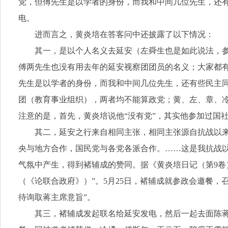
党，但傅先生是以学者的身份，而我和中间几位先生，还
电。
进而言之，黄炎培在答客问中还披露了以下情况：
其一，是以个人名义去延安（左舜生也是如此说法，参
傅两先生也没有用去年的延安视察团团员的名义；大家都
先生是以学者的身份，而我和中间几位先生，还有些民主同
团（教育事业组织），两者均不能算政党；黄、左、章、
注意的是，首先，黄炎培说他“没有党”，其实他参加过国
其二，延安之行来自相同主张，相同主张源自抗战以
央与地方合作，国民党与各党各派合作。……这是我抗战以来
气氛中产生，得到褚辅成的赞同。据《黄炎培日记（第9卷）
（《论联合政府》）”。5月25日，褚辅成就参政会邀餐
待询取蒋主席意旨”。
其三，褚辅成发起联名给延安发电，然后一起去面陈蒋