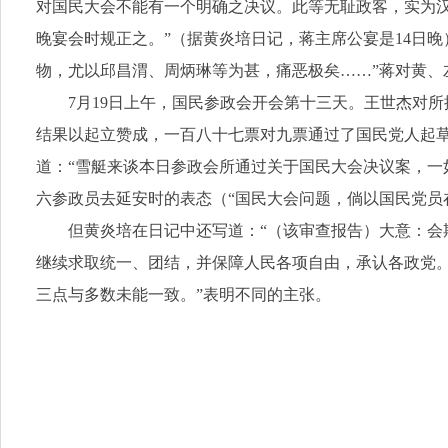
对国民大会不能有一个明确之决议。此等无耻政客，实为
晚宴会时规正之。”（据黄炎培日记，蒋主席公宴是14日晚
物，尤以邱昌渭、周炳琳等为甚，痛恶极矣……”蒋对黄、
7月19日上午，国民参政会开会第十三天。王世杰对
结果以起立赞成，一百八十七票对九票通过了国民党人起草
道：“雪艇来谈本日参政会所通过关于国民大会决议案，一
六参政员去延安时的表态（“国民大会问题，倘以国民党员
但黄炎培在日记中还写道：“（该审查报告）大意：
继续求取统一、团结，并保障人民各项自由，承认各政党。
三点与多数未能一致。”表明不同的主张。