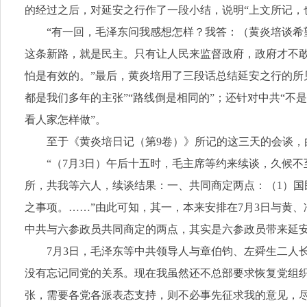
的经过之后，对延安之行作了一段小结，说明“上文所记，
“有一回，毛泽东问我感想怎样？我答：（黄炎培谈希
这条新路，就是民主。只有让人民来监督政府，政府才不敢
怕是有效的。”最后，黄炎培用了三段话总结延安之行的所
都是我们多年的主张”“路线倒是相同的”；还针对中共“
看人家怎样做”。
至于《黄炎培日记（第9卷）》所记的这三天的会谈
“（7月3日）午后十五时，毛主席等约来续谈，久候
所，共我等六人，续谈结果：一、共同商定两点：（1）国
之事项。……”由此可知，其一，本来安排在7月3日与黄
中共与六参政员共同商定的两点，其实是六参政员带来延
7月3日，毛泽东等中共领导人与章伯钧、左舜生二人
没有忘记同党的关系。现在我虽然还不总部要求恢复党组
张，需要各党各派表态支持，则不必事先征求我的意见，尽管