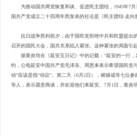
为推动国共两党恢复和谈、促进民主团结，1945年
国共产党成立二十四周年而发表的社论是《民主团结·走向
抗日战争胜利前夕，由于国民党拒绝中共和民盟提出的
召开的国民大会，国共关系陷入紧张。这种紧张的局面引
据黄炎培在《延安五日记》中的记载：“延安的一行
钧，公电延安中国共产党毛泽东、周恩来表示希望国民党与共
动”应该是指“动议”。第二天（6月2日），褚辅成等七位
等人，表示愿意商谈，并欢迎他们来延安。7月1日，黄炎