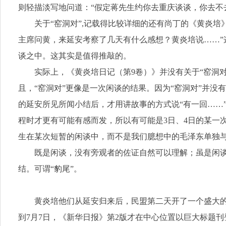
则轻描淡写地问道：“假定蒋先生约你去重庆谈谈，你去不
关于“窑洞对”,记载得比较详细的还有尚丁的《黄炎培
主席问黄，来延安考察了几天有什么感想？黄炎培说……”
谈之中。这其实是值得推敲的。
实际上，《黄炎培日记（第9卷）》并没有关于“窑洞
且，“窑洞对”更像是一次闲谈的结果。因为“窑洞对”并没
的延安所见所闻小结后，才用讲故事的方式说“有一回……
程时才更有可能有感而发，所以有可能是3日、4日的某一次
生在某次短暂的闲谈中，而不是我们臆想中的毛泽东单独
既是闲谈，没有旁观者的佐证自然可以理解；虽是闲
结。可谓“豹尾”。
黄炎培他们从延安归来后，民盟第二天开了一个盛大的
到7月7日，《新华日报》第2版才在中心位置以巨大标题