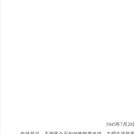
1945年7
也就是说，不管蒋介石如何嫉恨黄炎培、左舜生等民