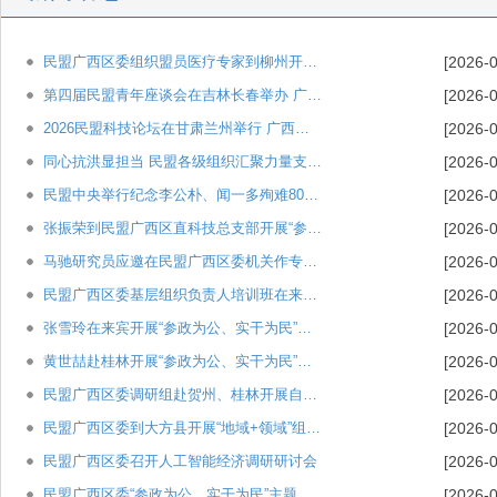
民盟广西区委组织盟员医疗专家到柳州开展“送医下乡”活动
[2026-0
第四届民盟青年座谈会在吉林长春举办 广西民盟1篇论文获评为优秀论文
[2026-0
2026民盟科技论坛在甘肃兰州举行 广西民盟2篇论文获评为优秀论文
[2026-0
同心抗洪显担当 民盟各级组织汇聚力量支援广西防汛救灾
[2026-0
民盟中央举行纪念李公朴、闻一多殉难80周年大会
[2026-0
张振荣到民盟广西区直科技总支部开展“参政为公、实干为民”主题教育调研
[2026-0
马驰研究员应邀在民盟广西区委机关作专题讲座
[2026-0
民盟广西区委基层组织负责人培训班在来宾举办
[2026-0
张雪玲在来宾开展“参政为公、实干为民”主题教育调研
[2026-0
黄世喆赴桂林开展“参政为公、实干为民”主题教育调研
[2026-0
民盟广西区委调研组赴贺州、桂林开展自治区党委重点课题调研
[2026-0
民盟广西区委到大方县开展“地域+领域”组团式帮扶工作
[2026-0
民盟广西区委召开人工智能经济调研研讨会
[2026-0
民盟广西区委“参政为公、实干为民”主题教育启动会召开
[2026-0